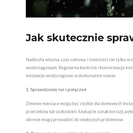
Jak skutecznie spra
Nadeszła wiosna, czas odnowy i świeżości nie tylko w 
wodociągowym. Regularna kontrola i konserwacja ins
instalacje wodociągowe w doskonałym stanie.
1. Sprawdzenie rur i połączeń
Zimowe miesiące mogą być ciężkie dla domowych instala
przecieków lub uszkodzeń. Szukajcie oznak korozji, pę
okresie mogą prowadzić do większych problemów.