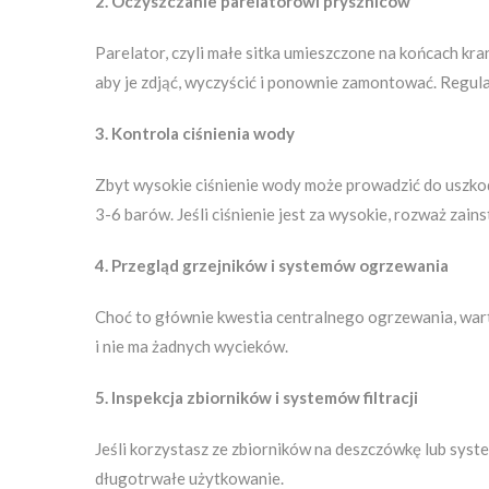
2. Oczyszczanie parelatorówi pryszniców
Parelator, czyli małe sitka umieszczone na końcach k
aby je zdjąć, wyczyścić i ponownie zamontować. Regula
3. Kontrola ciśnienia wody
Zbyt wysokie ciśnienie wody może prowadzić do uszkodz
3-6 barów. Jeśli ciśnienie jest za wysokie, rozważ zain
4. Przegląd grzejników i systemów ogrzewania
Choć to głównie kwestia centralnego ogrzewania, wart
i nie ma żadnych wycieków.
5. Inspekcja zbiorników i systemów filtracji
Jeśli korzystasz ze zbiorników na deszczówkę lub syste
długotrwałe użytkowanie.