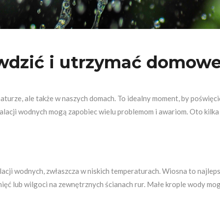
wdzić i utrzymać domowe 
naturze, ale także w naszych domach. To idealny moment, by poświęc
talacji wodnych mogą zapobiec wielu problemom i awariom. Oto ki
cji wodnych, zwłaszcza w niskich temperaturach. Wiosna to najlepsz
knięć lub wilgoci na zewnętrznych ścianach rur. Małe krople wody mo