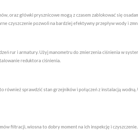
ranów, oraz główki prysznicowe mogą z czasem zablokować się osada
rne czyszczenie pozwoli na bardziej efektywny przepływ wody i zmni
eń rur i armatury. Użyj manometru do zmierzenia ciśnienia w systemi
stalowanie reduktora ciśnienia.
o również sprawdzić stan grzejników i połączeń z instalacją wodną.
mów filtracji, wiosna to dobry moment na ich inspekcję i czyszczeni