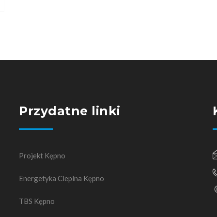
Przydatne linki
Projekt Kępno
Energetyka Cieplna Kępno
TBS Kępno