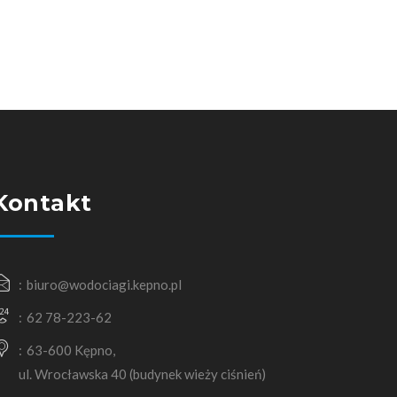
Kontakt
biuro@wodociagi.kepno.pl
62 78-223-62
63-600 Kępno,
ul. Wrocławska 40 (budynek wieży ciśnień)